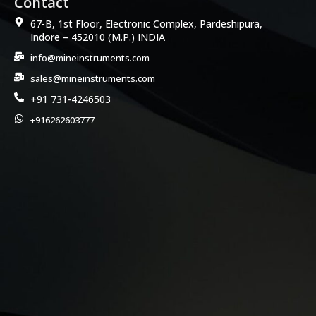
Contact
67-B, 1st Floor, Electronic Complex, Pardeshipura,
Indore – 452010 (M.P.) INDIA
info@mineinstruments.com
sales@mineinstruments.com
+91 731-4246503
+916262603777